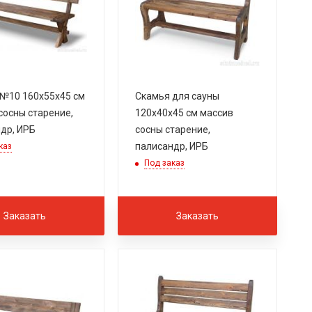
№10 160х55х45 см
Скамья для сауны
сосны старение,
120х40х45 см массив
др, ИРБ
сосны старение,
палисандр, ИРБ
каз
Под заказ
Заказать
Заказать