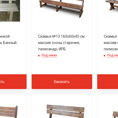
пинкой
Скамья №13 160х60х45 см
Скамья 
4м, Банный
массив сосны старение,
массив 
палисандр, ИРБ
палисан
Под заказ
Под за
ать
Заказать