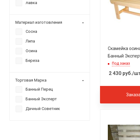
лавка
Материал изготовления
Сосна
Липа
Скамейка осина
Осина
Банный Экспер
Береза
Под заказ
2 430
руб.
/ш
Торговая Марка
Банный Перец
Заказ
Банный Эксперт
Дачный Советник