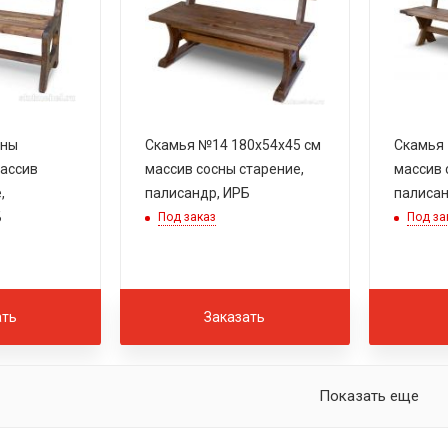
уны
Скамья №14 180х54х45 см
Скамья 
массив
массив сосны старение,
массив 
,
палисандр, ИРБ
палисан
Б
Под заказ
Под за
ать
Заказать
Показать еще