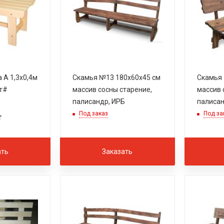
 А 1,3х0,4м
Скамья №13 180х60х45 см
Скамья 
т#
массив сосны старение,
массив 
палисандр, ИРБ
палисан
Под заказ
Под за
т
ать
Заказать