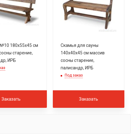
№10 180х55х45 см
Скамья для сауны
сосны старение,
140х40х45 см массив
др, ИРБ
сосны старение,
палисандр, ИРБ
каз
Под заказ
Заказать
Заказать