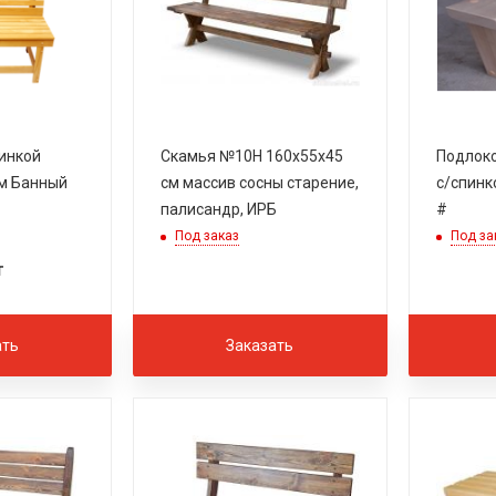
пинкой
Скамья №10H 160х55х45
Подлоко
4м Банный
см массив сосны старение,
с/спинк
палисандр, ИРБ
#
Под заказ
Под за
т
ать
Заказать