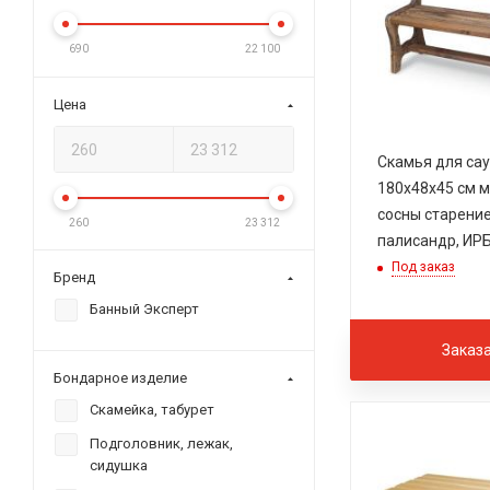
690
22 100
Цена
Скамья для са
180х48х45 см 
сосны старение
260
23 312
палисандр, ИР
Под заказ
Бренд
Банный Эксперт
Заказ
Бондарное изделие
Скамейка, табурет
Подголовник, лежак,
сидушка