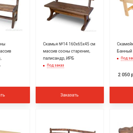
уны
Скамья №14 160х65х45 см
Скамейк
массив
массив сосны старение,
Банный 
,
палисандр, ИРБ
Под за
Б
Под заказ
2 050
р
ать
Заказать