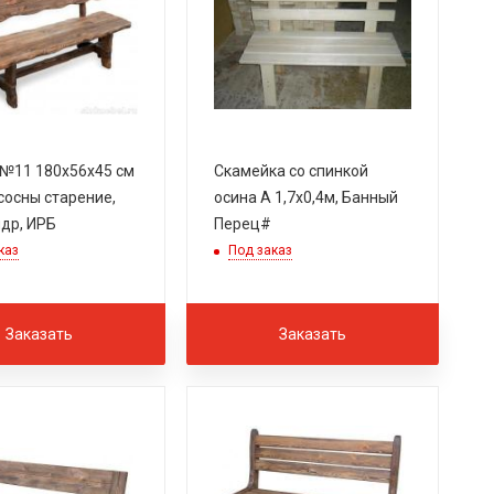
№11 180х56х45 см
Скамейка со спинкой
сосны старение,
осина А 1,7х0,4м, Банный
др, ИРБ
Перец#
каз
Под заказ
Заказать
Заказать