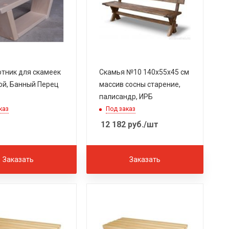
тник для скамеек
Скамья №10 140х55х45 см
ой, Банный Перец
массив сосны старение,
палисандр, ИРБ
каз
Под заказ
12 182
руб.
/шт
Заказать
Заказать