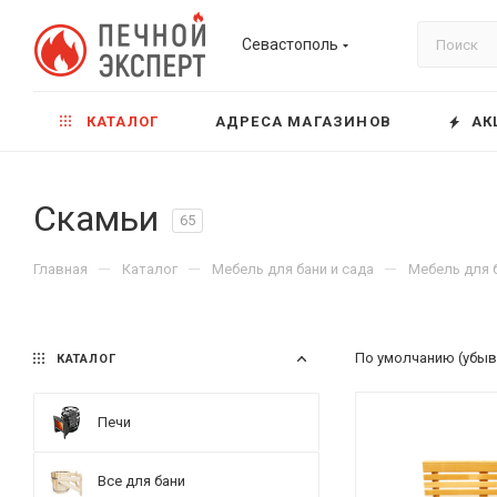
Севастополь
КАТАЛОГ
АДРЕСА МАГАЗИНОВ
АК
Скамьи
65
—
—
—
Главная
Каталог
Мебель для бани и сада
Мебель для 
По умолчанию (убыв
КАТАЛОГ
Печи
Все для бани