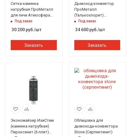
Сетка-каменка
Дымоход-конвектор
натрубная ПроМеталл
ПроМеталл
для печи Атмосфера
(Талькохлорит)
комбинированная
наборный ф115
Под заказ
Под заказ
(змеевик)
30 200
руб.
/шт
34 600
руб.
/шт
Заказать
Заказать
Экономайзер ИзиСтим
Облицовка для
(каменка натрубная)
дымохода-конвектора
Пироксенит (6 плит)
Stone (Серпентинит)