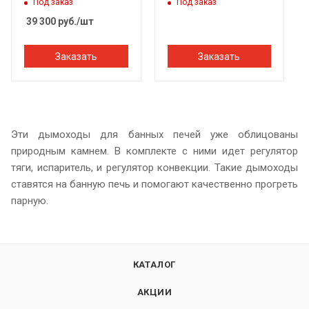
L=700мм ф120мм
Под заказ
Под заказ
39 300
руб.
/шт
Заказать
Заказать
Эти дымоходы для банных печей уже облицованы
природным камнем. В комплекте с ними идет регулятор
тяги, испаритель, и регулятор конвекции. Такие дымоходы
ставятся на банную печь и помогают качественно прогреть
парную.
КАТАЛОГ
АКЦИИ