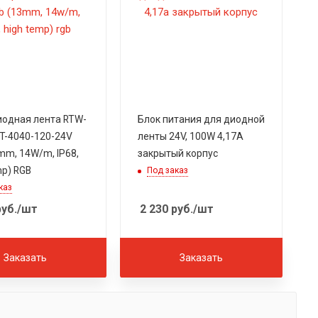
одная лента RTW-
Блок питания для диодной
T-4040-120-24V
ленты 24V, 100W 4,17A
mm, 14W/m, IP68,
закрытый корпус
mp) RGB
Под заказ
каз
уб.
/шт
2 230
руб.
/шт
Заказать
Заказать