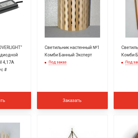
OVERLIGHT"
Светильник настенный №1
Светиль
 диодной
Комби Банный Эксперт
Комби Б
W 4,17A
Под заказ
Под за
ус #
ать
Заказать