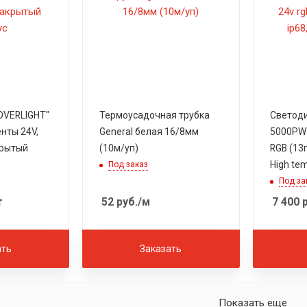
OVERLIGHT"
Термоусадочная трубка
Светоди
нты 24V,
General белая 16/8мм
5000PW
крытый
(10м/уп)
RGB (13
High te
Под заказ
Под за
т
52
руб.
/м
7 400
р
ать
Заказать
Показать еще