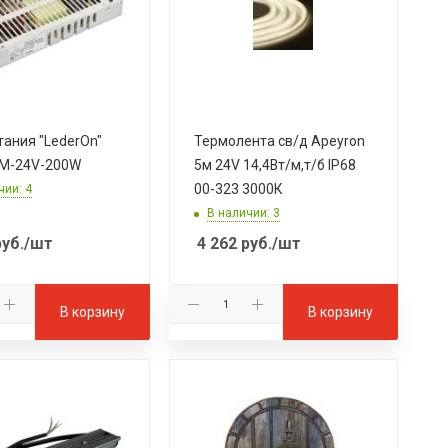
тания "LederOn"
Термолента св/д Apeyron
IM-24V-200W
5м 24V 14,4Вт/м,т/б IP68
00-323 3000К
чии: 4
В наличии: 3
уб.
/шт
4 262
руб.
/шт
В корзину
В корзину