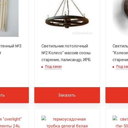
стенный №3
Светильник потолочный
Светиль
т
№2 Колесо" массив сосны
"Колеси
старение, палисандр, ИРБ
старени
Под заказ
Под за
ать
Заказать