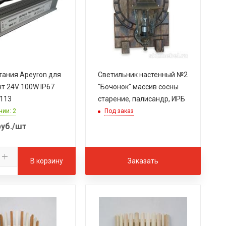
тания Apeyron для
Светильник настенный №2
нт 24V 100W IP67
"Бочонок" массив сосны
-113
старение, палисандр, ИРБ
чии: 2
Под заказ
уб.
/шт
В корзину
Заказать