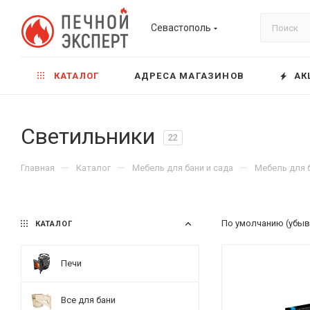
Севастополь
КАТАЛОГ
АДРЕСА МАГАЗИНОВ
АК
Светильники
22
—
—
—
Главная
Каталог
Мебель для бани и сада
Мебель для 
По умолчанию (убыв
КАТАЛОГ
Печи
Все для бани