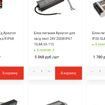
/д Apeyron
Блок питания Apeyron для
Блок пи
,х/б IP68
св/д лент 24V 250W IP67
IP20-SL
10,4A 03-115
В нали
В наличии: 4
т
5 068
руб.
/шт
1 780
р
В корзину
В корзину