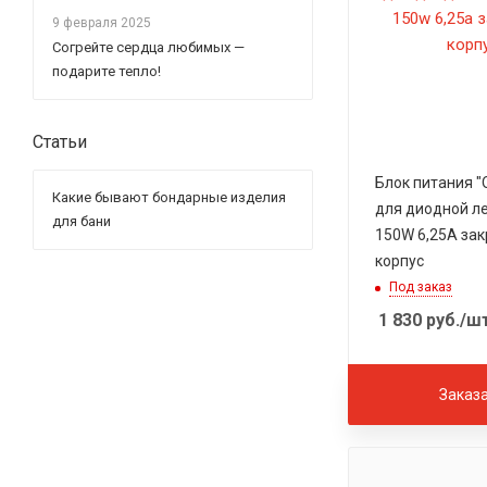
9 февраля 2025
Согрейте сердца любимых —
подарите тепло!
Статьи
Блок питания "
Какие бывают бондарные изделия
для диодной ле
для бани
150W 6,25A за
корпус
Под заказ
1 830
руб.
/ш
Заказ