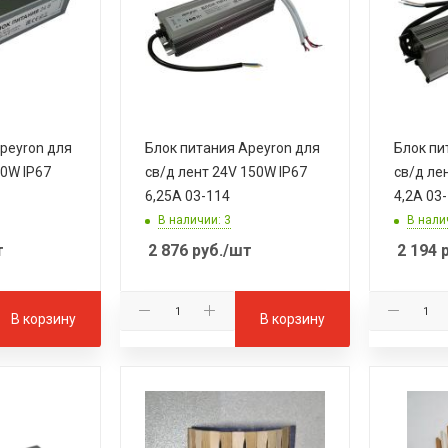
peyron для
Блок питания Apeyron для
Блок пи
60W IP67
св/д лент 24V 150W IP67
св/д ле
6,25A 03-114
4,2A 03
В наличии: 3
В нали
т
2 876
руб.
/шт
2 194
р
В корзину
В корзину