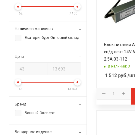
52
7 400
Наличие в магазинах
Екатеринбург Оптовый склад
Блок питания A
св/д лент 24V 
Цена
2.5A 03-112
В наличии: 3
1 512
руб.
/ш
43
13 693
Бренд
Банный Эксперт
Бондарное изделие