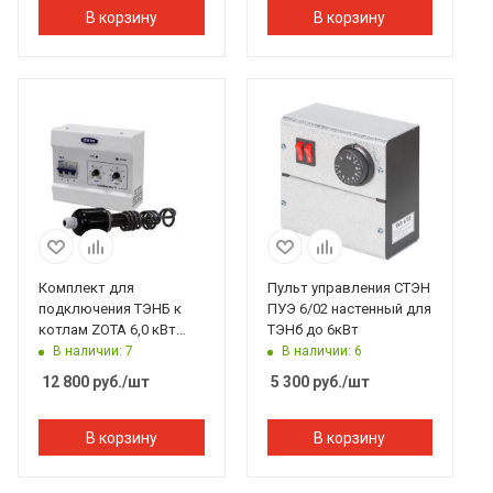
В корзину
В корзину
Комплект для
Пульт управления СТЭН
подключения ТЭНБ к
ПУЭ 6/02 настенный для
котлам ZOTA 6,0 кВт
ТЭНб до 6кВт
(ПУ, ТЭНБ)
В наличии: 7
В наличии: 6
12 800
руб.
/шт
5 300
руб.
/шт
В корзину
В корзину