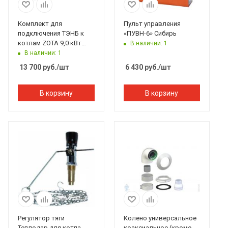
Комплект для
Пульт управления
подключения ТЭНБ к
«ПУВН-6» Сибирь
котлам ZOTA 9,0 кВт
В наличии: 1
(ПУ,ТЭНБ)
В наличии: 1
13 700
руб.
/шт
6 430
руб.
/шт
В корзину
В корзину
Регулятор тяги
Колено универсальное
Теплодар для котла
коаксиальное (кроме