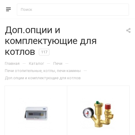
Доп.опции и
комплектующие для
котлов
117
—
—
—
Главная
Каталог
Печи
—
Печи отопительные, котлы, печи-камины
Доп.опции и комплектующие для котлов