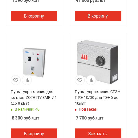
1 590
руб.
/шт
41 600
руб.
/шт
В корзину
В корзину
Пульт управления для
Пульт управления СТЭН
котлов ZOTA ПУ EMR-И1
ПУЭ 10/03 для ТЭНб до
(до 9 кВт)
10кВт
В наличии: 46
Под заказ
8 300
руб.
/шт
7 700
руб.
/шт
В корзину
Заказать