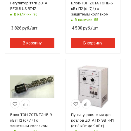
Регулятор тяги ZOTA
Блок-ТЭН ZOTA ТЭНБ-6
REGULUS RT4Z
кВт П2 (d=7,4) с
защитным колпаком
В наличии: 90
В наличии: 55
3 826
руб.
/шт
4 500
руб.
/шт
В корзину
В корзину
Блок-ТЭН ZOTA ТЭНБ-9
Пульт управления для
кВт П2 (d=7,4) с
котлов ZOTA ПУ ЭВТ-И1
защитным колпаком
(от 3 кВт до 9 кВт)