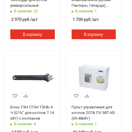
универсальный
Пантеры, Гепарда),
арт.U-01 (К-01) KRATS
В наличии: 22
В наличии: 1
Sibio
2 970
руб.
/шт
1 700
руб.
/шт
В корзину
В корзину
Блок-ТЭН СТЭН ТЭНБ-4
Пульт управления для
Ч (G1¼” для котлов 7-14
котлов ZOTA ПУ ЭВТ-И3
кВт) с колпаком
(39-48кВт)
В наличии: 4
В наличии: 1