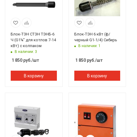
Блок-ТЭН СТЭН ТЭНБ-6
Блок-ТЭН 6 кВт (ф/
Ч (G1¼” для котлов 7-14
черный G1-1/4) Сибирь
кВт) с колпаком
В наличии: 1
В наличии: 3
1 850
руб.
/шт
1 850
руб.
/шт
В корзину
В корзину