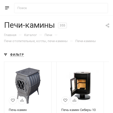
Печи-камины
355
—
—
—
Главная
Каталог
Печи
—
Печи отопительные, котлы, печи-камины
Печи-камины
ФИЛЬТР
Печь-камин
Печь-камин Сибирь-10