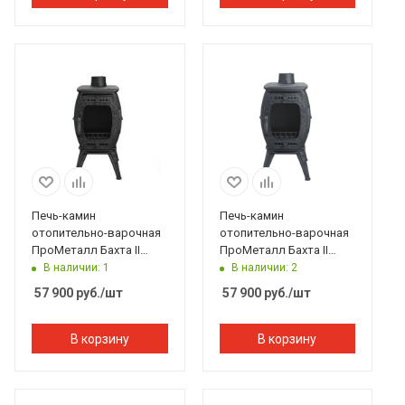
Печь-камин
Печь-камин
отопительно-варочная
отопительно-варочная
ПроМеталл Бахта II
ПроМеталл Бахта II
черный
серый
В наличии: 1
В наличии: 2
57 900
руб.
/шт
57 900
руб.
/шт
В корзину
В корзину