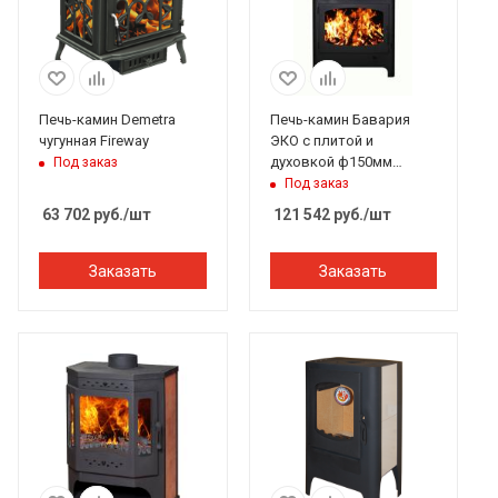
Печь-камин Demetra
Печь-камин Бавария
чугунная Fireway
ЭКО с плитой и
духовкой ф150мм
Под заказ
ЭкоКамин
Под заказ
63 702
руб.
/шт
121 542
руб.
/шт
Заказать
Заказать