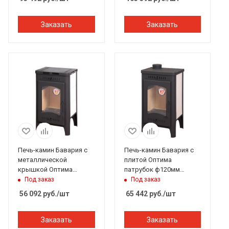
Заказать
Заказать
Печь-камин Бавария с
Печь-камин Бавария с
металлической
плитой Оптима
крышкой Оптима
патрубок ф120мм
патрубок ф120мм
ЭкоКамин
Под заказ
Под заказ
ЭкоКамин
56 092
руб.
/шт
65 442
руб.
/шт
Заказать
Заказать