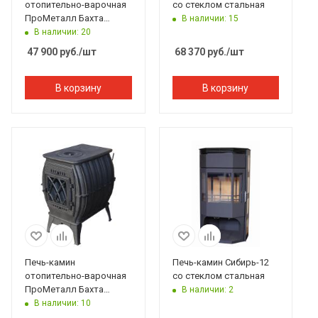
отопительно-варочная
со стеклом стальная
ПроМеталл Бахта
В наличии: 15
серый
В наличии: 20
47 900
руб.
/шт
68 370
руб.
/шт
В корзину
В корзину
Печь-камин
Печь-камин Сибирь-12
отопительно-варочная
со стеклом стальная
ПроМеталл Бахта
В наличии: 2
черный
В наличии: 10