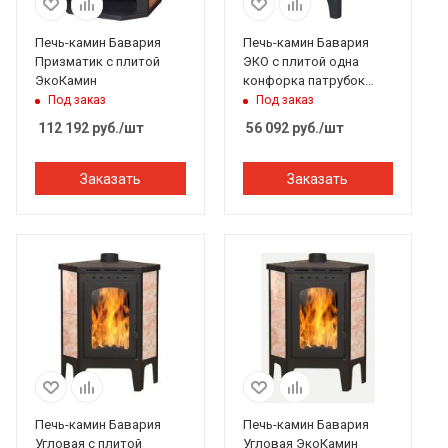
Печь-камин Бавария
Печь-камин Бавария
Призматик с плитой
ЭКО с плитой одна
ЭкоКамин
конфорка патрубок
ф120мм ЭкоКамин
Под заказ
Под заказ
112 192
руб.
/шт
56 092
руб.
/шт
Заказать
Заказать
Печь-камин Бавария
Печь-камин Бавария
Угловая с плитой
Угловая ЭкоКамин