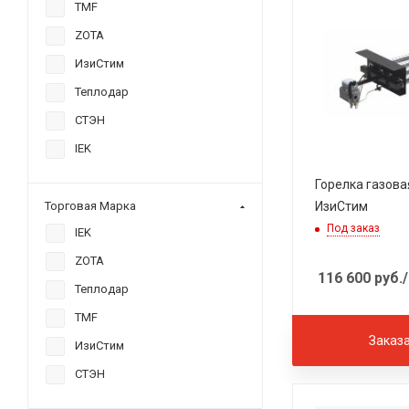
TMF
ZOTA
ИзиСтим
Теплодар
СТЭН
IEK
Горелка газова
ИзиСтим
Торговая Марка
Под заказ
IEK
ZOTA
116 600
руб.
Теплодар
TMF
Заказ
ИзиСтим
СТЭН