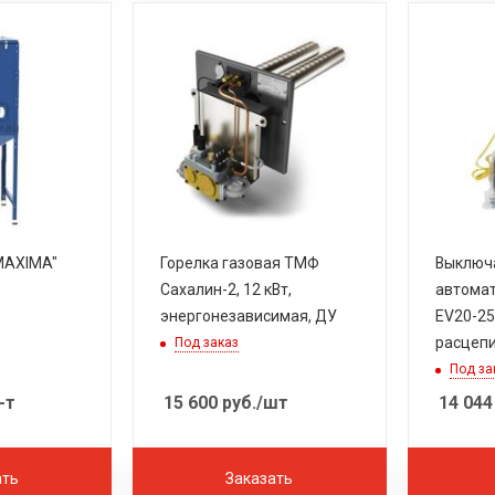
Горелка газовая ТМФ
Выключ
Сахалин-2, 12 кВт,
автомат
энергонезависимая, ДУ
EV20-25
расцеп
Под заказ
Под за
-т
15 600
руб.
/шт
14 044
ать
Заказать