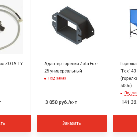
ия ZOTA TY
Адаптер горелки Zota Fox-
Горелка
25 универсальный
"Fox" 43
(горел
Под заказ
500л)
Под за
т
3 050
руб.
/к-т
141 32
ать
Заказать