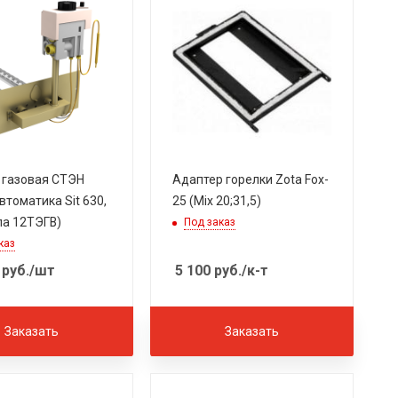
 газовая СТЭН
Адаптер горелки Zota Fox-
втоматика Sit 630,
25 (Mix 20;31,5)
ла 12ТЭГВ)
Под заказ
каз
руб.
/шт
5 100
руб.
/к-т
Заказать
Заказать