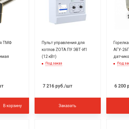
ая ТМФ
Пульт управления для
Горелка
котлов ZOTA ПУ ЭВТ-И1
АГУ-26П,
имая
(12 кВт)
датчико
Под заказ
Под за
шт
7 216
руб.
/шт
6 200
р
В корзину
Заказать