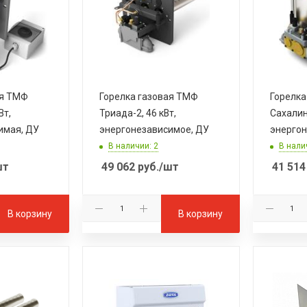
ая ТМФ
Горелка газовая ТМФ
Горелка
Вт,
Триада-2, 46 кВт,
Сахалин-
имая, ДУ
энергонезависимое, ДУ
энергон
В наличии: 2
В нали
шт
49 062
руб.
/шт
41 514
В корзину
В корзину