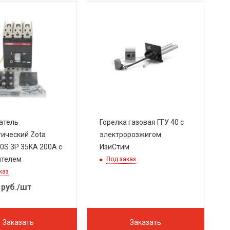
атель
Горелка газовая ГГУ 40 с
ический Zota
электророзжигом
0S 3P 35KA 200A с
ИзиСтим
ителем
Под заказ
каз
руб.
/шт
Заказать
Заказать