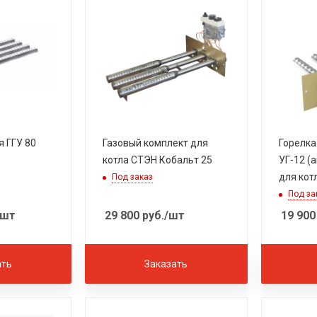
я ГГУ 80
Газовый комплект для
Горелка
котла СТЭН Кобальт 25
УГ-12 (а
для кот
Под заказ
Под за
/шт
29 800
руб.
/шт
19 900
ать
Заказать