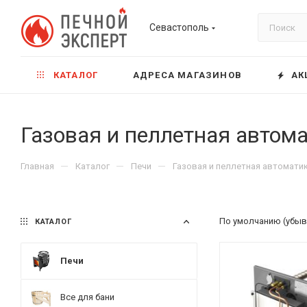
Севастополь
КАТАЛОГ
АДРЕСА МАГАЗИНОВ
АК
Газовая и пеллетная автом
—
—
—
Главная
Каталог
Печи
Газовая и пеллетная автомати
По умолчанию (убыв
КАТАЛОГ
Печи
Все для бани