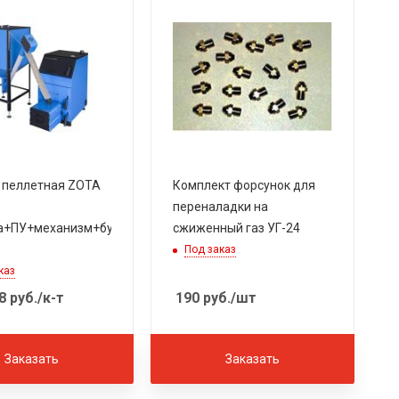
 пеллетная ZOTA
Комплект форсунок для
переналадки на
ка+ПУ+механизм+бункер
сжиженный газ УГ-24
Под заказ
каз
8
руб.
/к-т
190
руб.
/шт
Заказать
Заказать