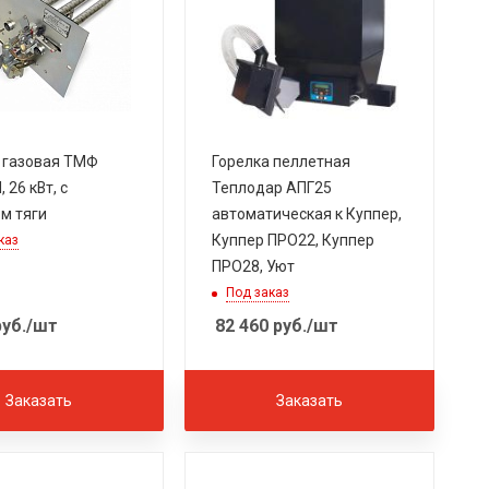
 газовая ТМФ
Горелка пеллетная
 26 кВт, с
Теплодар АПГ25
м тяги
автоматическая к Куппер,
Куппер ПРО22, Куппер
каз
ПРО28, Уют
Под заказ
уб.
/шт
82 460
руб.
/шт
Заказать
Заказать