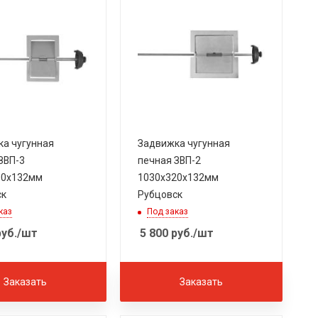
а чугунная
Задвижка чугунная
ЗВП-3
печная ЗВП-2
00х132мм
1030х320х132мм
ск
Рубцовск
каз
Под заказ
уб.
/шт
5 800
руб.
/шт
Заказать
Заказать