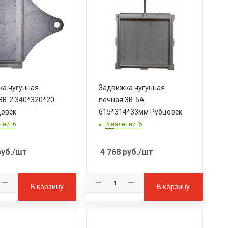
а чугунная
Задвижка чугунная
ЗВ-2 340*320*20
печная ЗВ-5А
цовск
615*314*33мм Рубцовск
чии: 6
В наличии: 5
уб.
/шт
4 768
руб.
/шт
В корзину
В корзину