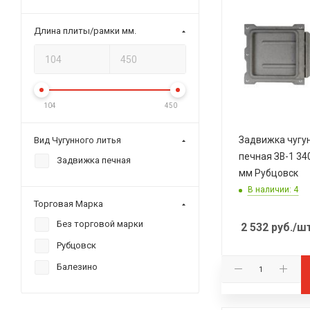
Длина плиты/рамки мм.
104
450
Задвижка чугу
Вид Чугунного литья
печная ЗВ-1 34
Задвижка печная
мм Рубцовск
В наличии: 4
Торговая Марка
Без торговой марки
2 532
руб.
/ш
Рубцовск
Балезино