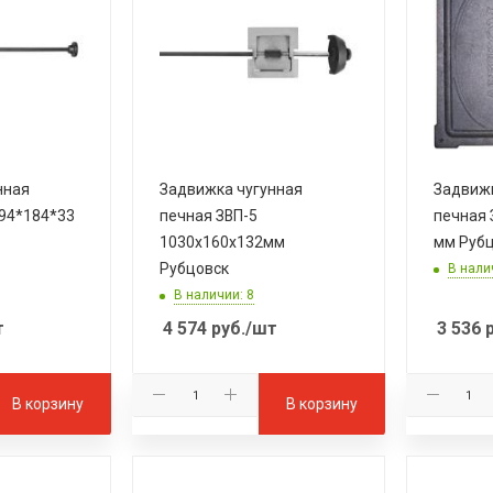
нная
Задвижка чугунная
Задвижк
494*184*33
печная ЗВП-5
печная 
1030х160х132мм
мм Руб
Рубцовск
В нали
В наличии: 8
т
4 574
руб.
/шт
3 536
р
В корзину
В корзину