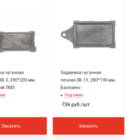
а чугунная
Задвижка чугунная
ЗВ-3, 390*200 мм,
печная ЗВ-1У, 280*190 мм,
ий ЛМЗ
Балезино
каз
Под заказ
736
руб.
/шт
Заказать
Заказать