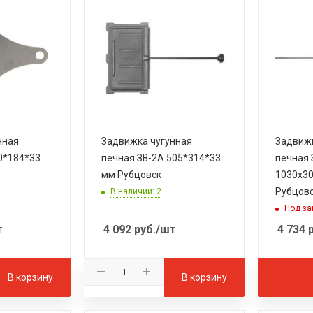
нная
Задвижка чугунная
Задвижк
0*184*33
печная ЗВ-2А 505*314*33
печная 
мм Рубцовск
1030х3
Рубцов
В наличии: 2
Под за
т
4 092
руб.
/шт
4 734
р
В корзину
В корзину