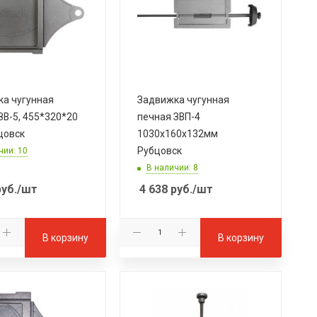
а чугунная
Задвижка чугунная
ЗВ-5, 455*320*20
печная ЗВП-4
цовск
1030х160х132мм
Рубцовск
чии: 10
В наличии: 8
уб.
/шт
4 638
руб.
/шт
В корзину
В корзину