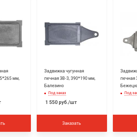
нная
Задвижка чугунная
Задвижк
95*265 мм,
печная ЗВ-3, 390*190 мм,
печная 
Балезино
Бежецк
Под заказ
Под за
т
1 550
руб.
/шт
ать
Заказать