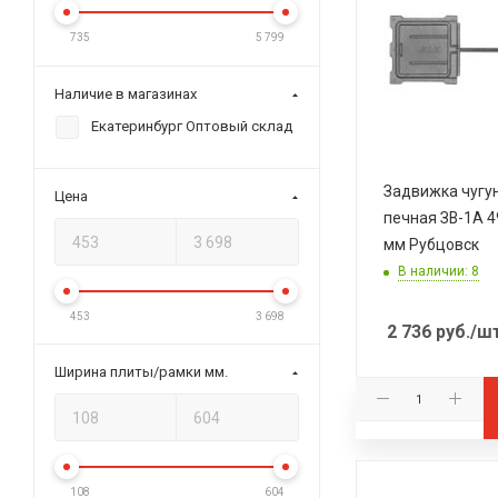
735
5 799
Наличие в магазинах
Екатеринбург Оптовый склад
Задвижка чугу
Цена
печная ЗВ-1А 
мм Рубцовск
В наличии: 8
453
3 698
2 736
руб.
/ш
Ширина плиты/рамки мм.
108
604