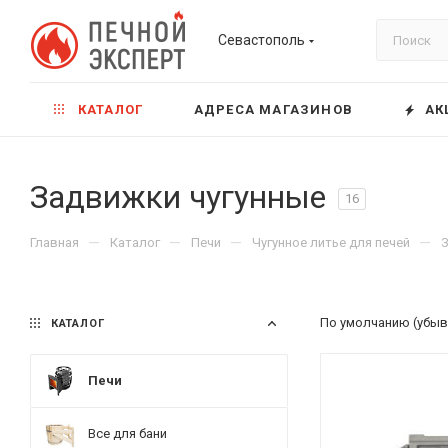
Севастополь
КАТАЛОГ
АДРЕСА МАГАЗИНОВ
АК
Задвижки чугунные
16
—
—
—
—
Главная
Каталог
Печи
Чугунное литье для печей
По умолчанию (убыв
КАТАЛОГ
Печи
Все для бани