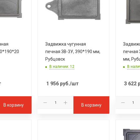
нная
Задвижка чугунная
Задвижк
50*190*20
печная ЗВ-3У, 390*190 мм,
печная 
Рубцовск
мм, Руб
В наличии: 12
В нали
т
1 956
руб.
/шт
3 622
р
В корзину
В корзину